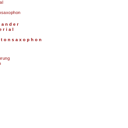
xander
erial
itonsaxophon
hrung
n