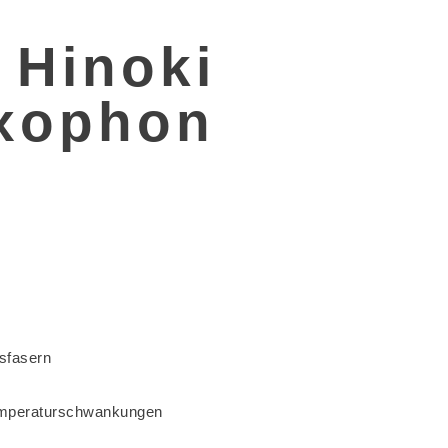
 Hinoki
axophon
sfasern
Temperaturschwankungen