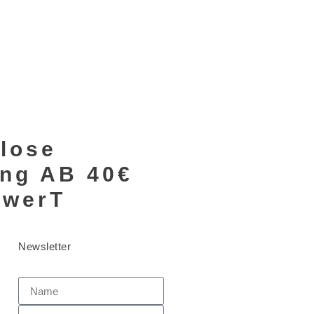
lose
ung AB 40€
lwerT
Newsletter