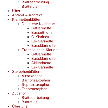
Blattbearbeitung
Blattetuis
Über uns
Anfahrt & Kontakt
Klarinettenblätter
Deutsche Klarinette
B-Klarinette
Bassetthorn
C-Klarinette
Es-Klarinette
Bassklarinette
Französische Klarinette
B-Klarinette
Bassklarinette
Altklarinette
Es-Klarinette
Saxophonblätter
Altsaxophon
Baritonsaxophon
Sopransaxophon
Tenorsaxophon
Zubehör
Blattbearbeitung
Blattetuis
Über uns