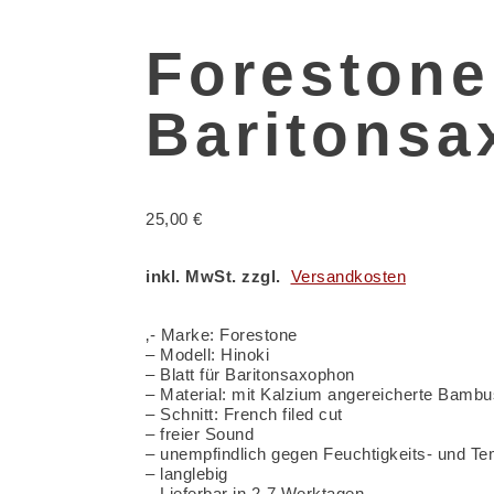
Forestone
Baritons
25,00
€
inkl. MwSt. zzgl.
Versandkosten
‚- Marke: Forestone
– Modell: Hinoki
– Blatt für Baritonsaxophon
– Material: mit Kalzium angereicherte Bambu
– Schnitt: French filed cut
– freier Sound
– unempfindlich gegen Feuchtigkeits- und 
– langlebig
– Lieferbar in 2-7 Werktagen