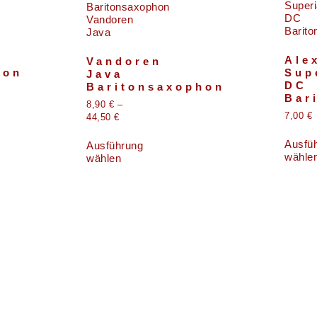
Ale
Vandoren
hon
Sup
Java
DC
Baritonsaxophon
Bar
8,90
€
–
7,00
€
44,50
€
Ausfü
Ausführung
wähle
wählen