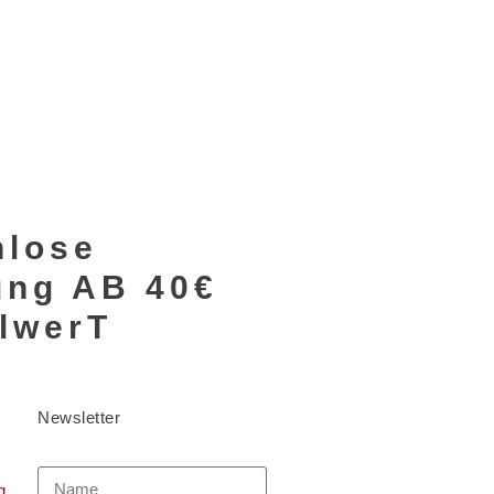
nlose
rung AB 40€
llwerT
Newsletter
g