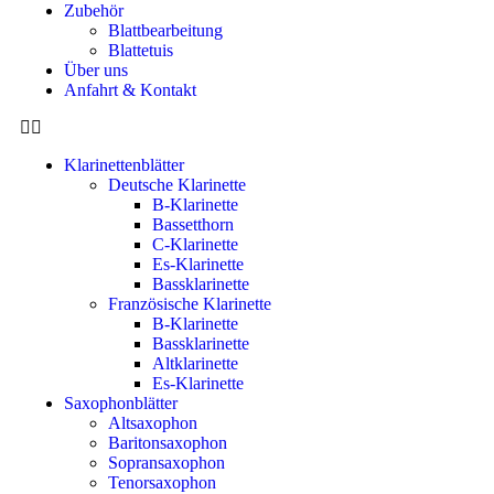
Zubehör
Blattbearbeitung
Blattetuis
Über uns
Anfahrt & Kontakt
Klarinettenblätter
Deutsche Klarinette
B-Klarinette
Bassetthorn
C-Klarinette
Es-Klarinette
Bassklarinette
Französische Klarinette
B-Klarinette
Bassklarinette
Altklarinette
Es-Klarinette
Saxophonblätter
Altsaxophon
Baritonsaxophon
Sopransaxophon
Tenorsaxophon