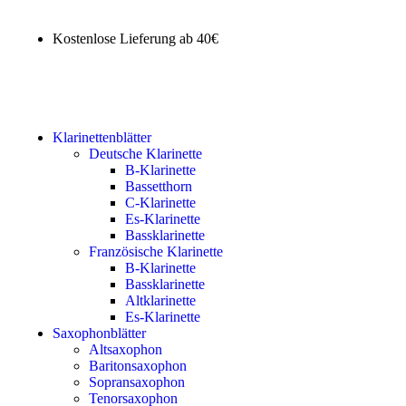
Kostenlose Lieferung ab 40€
Klarinettenblätter
Deutsche Klarinette
B-Klarinette
Bassetthorn
C-Klarinette
Es-Klarinette
Bassklarinette
Französische Klarinette
B-Klarinette
Bassklarinette
Altklarinette
Es-Klarinette
Saxophonblätter
Altsaxophon
Baritonsaxophon
Sopransaxophon
Tenorsaxophon