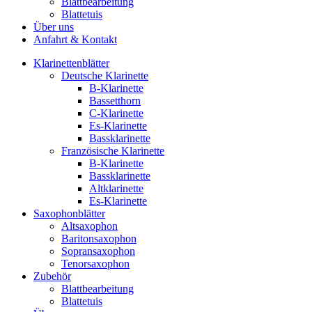
Blattbearbeitung
Blattetuis
Über uns
Anfahrt & Kontakt
Klarinettenblätter
Deutsche Klarinette
B-Klarinette
Bassetthorn
C-Klarinette
Es-Klarinette
Bassklarinette
Französische Klarinette
B-Klarinette
Bassklarinette
Altklarinette
Es-Klarinette
Saxophonblätter
Altsaxophon
Baritonsaxophon
Sopransaxophon
Tenorsaxophon
Zubehör
Blattbearbeitung
Blattetuis