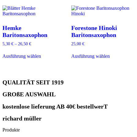
auf.
Varianten
Die
auf.
Optionen
Die
können
Optionen
auf
können
Hemke
Forestone Hinoki
der
auf
Baritonsaxophon
Baritonsaxophon
Produktseite
der
gewählt
Produktseite
5,30
€
–
26,50
€
25,00
€
werden
gewählt
Dieses
Dieses
werden
Ausführung wählen
Ausführung wählen
Produkt
Produkt
weist
weist
mehrere
mehrere
Varianten
Varianten
auf.
auf.
QUALITÄT SEIT 1919
Die
Die
Optionen
Optionen
GROßE AUSWAHL
können
können
auf
auf
kostenlose lieferung AB 40€ bestellwerT
der
der
Produktseite
Produktseite
gewählt
gewählt
richard müller
werden
werden
Produkte