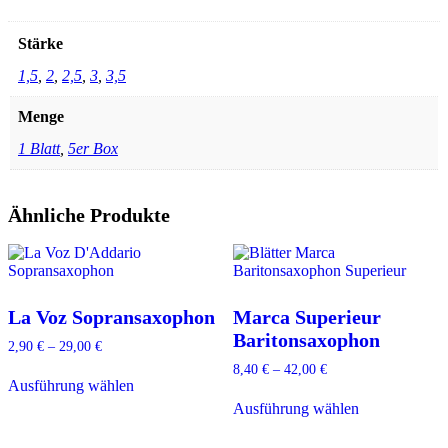
Stärke
1,5
,
2
,
2,5
,
3
,
3,5
Menge
1 Blatt
,
5er Box
Ähnliche Produkte
La Voz Sopransaxophon
Marca Superieur
Baritonsaxophon
2,90
€
–
29,00
€
Dieses
8,40
€
–
42,00
€
Ausführung wählen
Produkt
Dieses
weist
Ausführung wählen
Produkt
mehrere
weist
Varianten
mehrere