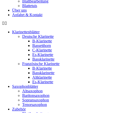
Blattbearbeitung
Blattetuis
Über uns
Anfahrt & Kontakt
Klarinettenblätter
Deutsche Klarinette
B-Klarinette
Bassetthorn
C-Klarinette
Es-Klarinette
Bassklarinette
Französische Klarinette
B-Klarinette
Bassklarinette
Altklarinette
Es-Klarinette
Saxophonblätter
Altsaxophon
Baritonsaxophon
Sopransaxophon
Tenorsaxophon
Zubehör