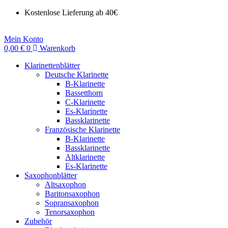
Kostenlose Lieferung ab 40€
Mein Konto
0,00
€
0
Warenkorb
Klarinettenblätter
Deutsche Klarinette
B-Klarinette
Bassetthorn
C-Klarinette
Es-Klarinette
Bassklarinette
Französische Klarinette
B-Klarinette
Bassklarinette
Altklarinette
Es-Klarinette
Saxophonblätter
Altsaxophon
Baritonsaxophon
Sopransaxophon
Tenorsaxophon
Zubehör