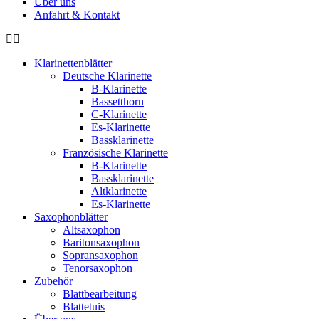
Über uns
Anfahrt & Kontakt
Klarinettenblätter
Deutsche Klarinette
B-Klarinette
Bassetthorn
C-Klarinette
Es-Klarinette
Bassklarinette
Französische Klarinette
B-Klarinette
Bassklarinette
Altklarinette
Es-Klarinette
Saxophonblätter
Altsaxophon
Baritonsaxophon
Sopransaxophon
Tenorsaxophon
Zubehör
Blattbearbeitung
Blattetuis