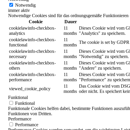
Notwendig
immer aktiv
Notwendige Cookies sind für das ordnungsgemäße Funktionieren de
Cookie
Dauer
cookielawinfo-checkbox-
11
Dieses Cookie wird vom GD
analytics
months
"Analytics" zu speichern.
cookielawinfo-checkbox-
11
The cookie is set by GDPR c
functional
months
cookielawinfo-checkbox-
11
Dieses Cookie wird vom GD
necessary
months
"Notwendig" zu speichern.
cookielawinfo-checkbox-
11
Dieses Cookie wird vom GD
others
months
"Andere" zu speichern.
cookielawinfo-checkbox-
11
Dieses Cookie wird vom GD
performance
months
"Performance" zu speichern
11
Das Cookie wird vom DSGVO
viewed_cookie_policy
months
oder nicht. Es speichert ke
Funktional
Funktional
Funktionale Cookies helfen dabei, bestimmte Funktionen auszufü
Funktionen von Dritten.
Performance
Performance
Performance-Cookies werden verwendet, um die wichtigsten Leistun