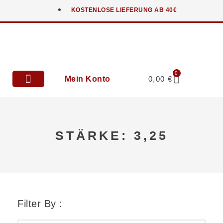
KOSTENLOSE LIEFERUNG AB 40€
0
Mein Konto
0,00
€
Anfahrt & Kontakt
STÄRKE: 3,25
Filter By :