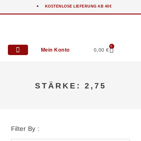
KOSTENLOSE LIEFERUNG AB 40€
0
Mein Konto
0,00
€
Anfahrt & Kontakt
STÄRKE: 2,75
Filter By :