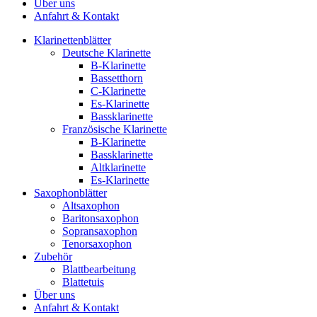
Über uns
Anfahrt & Kontakt
Klarinettenblätter
Deutsche Klarinette
B-Klarinette
Bassetthorn
C-Klarinette
Es-Klarinette
Bassklarinette
Französische Klarinette
B-Klarinette
Bassklarinette
Altklarinette
Es-Klarinette
Saxophonblätter
Altsaxophon
Baritonsaxophon
Sopransaxophon
Tenorsaxophon
Zubehör
Blattbearbeitung
Blattetuis
Über uns
Anfahrt & Kontakt