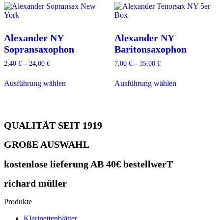
Varianten
Varianten
auf.
auf.
Die
Die
Optionen
Optionen
können
können
Alexander NY
Alexander NY
auf
auf
Sopransaxophon
Baritonsaxophon
der
der
Produktseite
Produktseite
2,40
€
–
24,00
€
7,00
€
–
35,00
€
gewählt
gewählt
Dieses
Dieses
werden
werden
Ausführung wählen
Ausführung wählen
Produkt
Produkt
weist
weist
mehrere
mehrere
Varianten
Varianten
auf.
auf.
QUALITÄT SEIT 1919
Die
Die
Optionen
Optionen
GROßE AUSWAHL
können
können
auf
auf
kostenlose lieferung AB 40€ bestellwerT
der
der
Produktseite
Produktseite
gewählt
gewählt
richard müller
werden
werden
Produkte
Klarinettenblätter