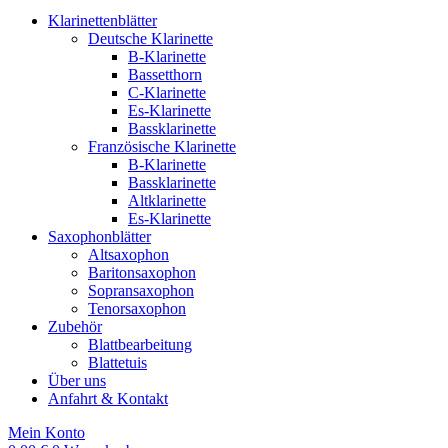
Klarinettenblätter
Deutsche Klarinette
B-Klarinette
Bassetthorn
C-Klarinette
Es-Klarinette
Bassklarinette
Französische Klarinette
B-Klarinette
Bassklarinette
Altklarinette
Es-Klarinette
Saxophonblätter
Altsaxophon
Baritonsaxophon
Sopransaxophon
Tenorsaxophon
Zubehör
Blattbearbeitung
Blattetuis
Über uns
Anfahrt & Kontakt
Mein Konto