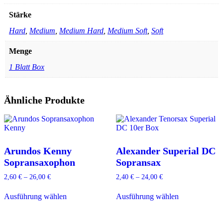
Stärke
Hard
,
Medium
,
Medium Hard
,
Medium Soft
,
Soft
Menge
1 Blatt Box
Ähnliche Produkte
Arundos Kenny
Alexander Superial DC
Sopransaxophon
Sopransax
2,60
€
–
26,00
€
2,40
€
–
24,00
€
Dieses
Dieses
Ausführung wählen
Ausführung wählen
Produkt
Produkt
weist
weist
mehrere
mehrere