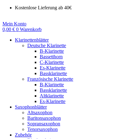
Kostenlose Lieferung ab 40€
Mein Konto
0,00
€
0
Warenkorb
Klarinettenblätter
Deutsche Klarinette
B-Klarinette
Bassetthorn
C-Klarinette
Es-Klarinette
Bassklarinette
Französische Klarinette
B-Klarinette
Bassklarinette
Altklarinette
Es-Klarinette
Saxophonblätter
Altsaxophon
Baritonsaxophon
Sopransaxophon
Tenorsaxophon
Zubehör