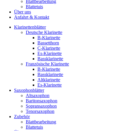
Blattbearbeitung
Blattetuis
Über uns
Anfahrt & Kontakt
Klarinettenblätter
Deutsche Klarinette
B-Klarinette
Bassetthorn
C-Klarinette
Es-Klarinette
Bassklarinette
Französische Klarinette
B-Klarinette
Bassklarinette
Altklarinette
Es-Klarinette
Saxophonblätter
Altsaxophon
Baritonsaxophon
Sopransaxophon
Tenorsaxophon
Zubehör
Blattbearbeitung
Blattetuis