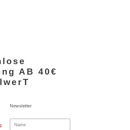
nlose
rung AB 40€
llwerT
Newsletter
g