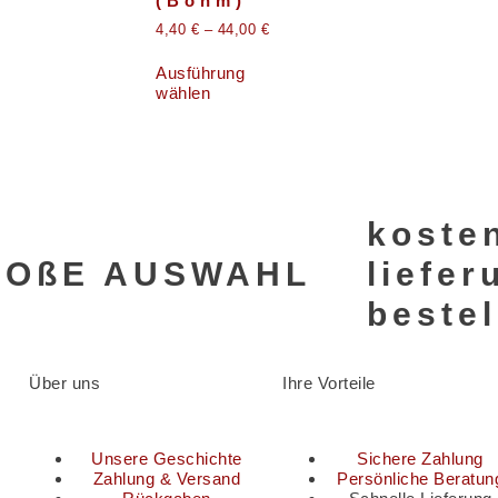
(Böhm)
4,40
€
–
44,00
€
Ausführung
wählen
koste
ROßE AUSWAHL
liefe
beste
Über uns
Ihre Vorteile
Unsere Geschichte
Sichere Zahlung
Zahlung & Versand
Persönliche Beratun