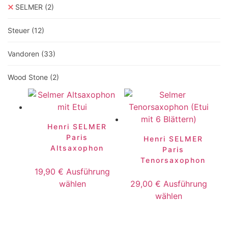
SELMER
(2)
Steuer
(12)
Vandoren
(33)
Wood Stone
(2)
Henri SELMER
Paris
Henri SELMER
Altsaxophon
Paris
Tenorsaxophon
19,90
€
Ausführung
Dieses
wählen
29,00
€
Ausführung
Produkt
Dieses
wählen
weist
Produkt
mehrere
weist