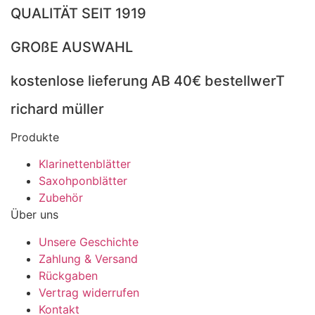
Varianten
mehrere
QUALITÄT SEIT 1919
auf.
Varianten
Die
auf.
GROßE AUSWAHL
Optionen
Die
können
Optionen
kostenlose lieferung AB 40€ bestellwerT
auf
können
der
auf
richard müller
Produktseite
der
Produkte
gewählt
Produktseit
werden
gewählt
Klarinettenblätter
werden
Saxohponblätter
Zubehör
Über uns
Unsere Geschichte
Zahlung & Versand
Rückgaben
Vertrag widerrufen
Kontakt