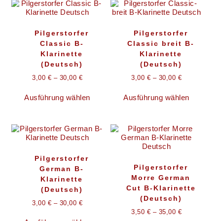
Varianten
Varianten
auf.
auf.
Die
Die
Optionen
Optionen
Pilgerstorfer
Pilgerstorfer
können
können
Classic B-
Classic breit B-
auf
auf
der
der
Klarinette
Klarinette
Produktseite
Produktsei
(Deutsch)
(Deutsch)
gewählt
gewählt
3,00
€
–
30,00
€
3,00
€
–
30,00
€
werden
werden
Dieses
Dieses
Ausführung wählen
Ausführung wählen
Produkt
Produkt
weist
weist
mehrere
mehrere
Varianten
Variante
auf.
auf.
Die
Die
Optionen
Optionen
Pilgerstorfer
können
können
Pilgerstorfer
German B-
auf
auf
Morre German
der
der
Klarinette
Produktseite
Produkts
Cut B-Klarinette
(Deutsch)
gewählt
gewählt
(Deutsch)
3,00
€
–
30,00
€
werden
werden
3,50
€
–
35,00
€
Dieses