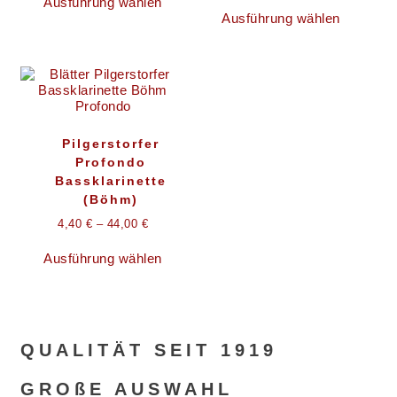
Ausführung wählen
Produkt
Dieses
Ausführung wählen
weist
Produkt
mehrere
weist
Varianten
mehrere
auf.
Variante
Die
auf.
Optionen
Die
können
Optionen
auf
können
Pilgerstorfer
der
auf
Profondo
Produktseite
der
gewählt
Produkts
Bassklarinette
werden
gewählt
(Böhm)
werden
4,40
€
–
44,00
€
Dieses
Ausführung wählen
Produkt
weist
mehrere
Varianten
auf.
Die
QUALITÄT SEIT 1919
Optionen
können
GROßE AUSWAHL
auf