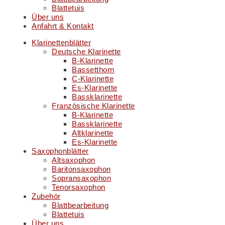
Blattetuis
Über uns
Anfahrt & Kontakt
Klarinettenblätter
Deutsche Klarinette
B-Klarinette
Bassetthorn
C-Klarinette
Es-Klarinette
Bassklarinette
Französische Klarinette
B-Klarinette
Bassklarinette
Altklarinette
Es-Klarinette
Saxophonblätter
Altsaxophon
Baritonsaxophon
Sopransaxophon
Tenorsaxophon
Zubehör
Blattbearbeitung
Blattetuis
Über uns