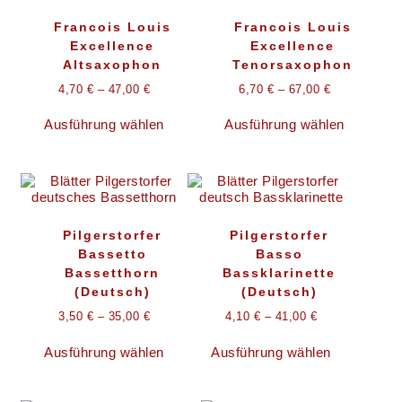
Francois Louis
Francois Louis
Excellence
Excellence
Altsaxophon
Tenorsaxophon
4,70
€
–
47,00
€
6,70
€
–
67,00
€
Dieses
Dieses
Ausführung wählen
Ausführung wählen
Produkt
Produkt
weist
weist
mehrere
mehrere
Varianten
Variante
auf.
auf.
Die
Die
Optionen
Optionen
Pilgerstorfer
Pilgerstorfer
können
können
Bassetto
Basso
auf
auf
der
der
Bassetthorn
Bassklarinette
Produktseite
Produkts
(Deutsch)
(Deutsch)
gewählt
gewählt
3,50
€
–
35,00
€
4,10
€
–
41,00
€
werden
werden
Dieses
Dieses
Ausführung wählen
Ausführung wählen
Produkt
Produkt
weist
weist
mehrere
mehrere