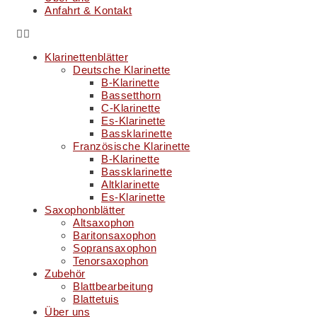
Anfahrt & Kontakt
Klarinettenblätter
Deutsche Klarinette
B-Klarinette
Bassetthorn
C-Klarinette
Es-Klarinette
Bassklarinette
Französische Klarinette
B-Klarinette
Bassklarinette
Altklarinette
Es-Klarinette
Saxophonblätter
Altsaxophon
Baritonsaxophon
Sopransaxophon
Tenorsaxophon
Zubehör
Blattbearbeitung
Blattetuis
Über uns