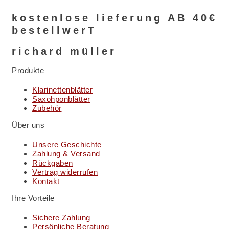
der
Produktseite
kostenlose lieferung AB 40€
gewählt
bestellwerT
werden
richard müller
Produkte
Klarinettenblätter
Saxohponblätter
Zubehör
Über uns
Unsere Geschichte
Zahlung & Versand
Rückgaben
Vertrag widerrufen
Kontakt
Ihre Vorteile
Sichere Zahlung
Persönliche Beratung