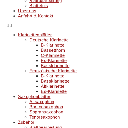
Blattbearbeitung
Blattetuis
Über uns
Anfahrt & Kontakt
Klarinettenblätter
Deutsche Klarinette
B-Klarinette
Bassetthorn
C-Klarinette
Es-Klarinette
Bassklarinette
Französische Klarinette
B-Klarinette
Bassklarinette
Altklarinette
Es-Klarinette
Saxophonblätter
Altsaxophon
Baritonsaxophon
Sopransaxophon
Tenorsaxophon
Zubehör
Blattbearbeitung