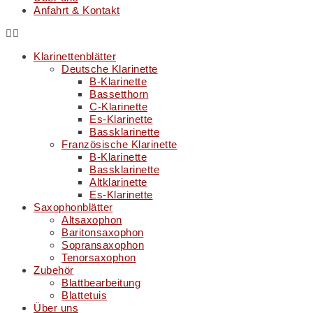
Anfahrt & Kontakt
Klarinettenblätter
Deutsche Klarinette
B-Klarinette
Bassetthorn
C-Klarinette
Es-Klarinette
Bassklarinette
Französische Klarinette
B-Klarinette
Bassklarinette
Altklarinette
Es-Klarinette
Saxophonblätter
Altsaxophon
Baritonsaxophon
Sopransaxophon
Tenorsaxophon
Zubehör
Blattbearbeitung
Blattetuis
Über uns