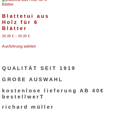
Blattetui aus
Holz für 6
Blätter
36,00
€
–
40,00
€
Dieses
Ausführung wählen
Produkt
weist
mehrere
Varianten
auf.
QUALITÄT SEIT 1919
Die
Optionen
GROßE AUSWAHL
können
auf
der
kostenlose lieferung AB 40€
Produktseite
bestellwerT
gewählt
werden
richard müller