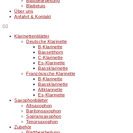
Blattbearbeitung
Blattetuis
Über uns
Anfahrt & Kontakt
Klarinettenblätter
Deutsche Klarinette
B-Klarinette
Bassetthorn
C-Klarinette
Es-Klarinette
Bassklarinette
Französische Klarinette
B-Klarinette
Bassklarinette
Altklarinette
Es-Klarinette
Saxophonblätter
Altsaxophon
Baritonsaxophon
Sopransaxophon
Tenorsaxophon
Zubehör
Blattbearbeitung