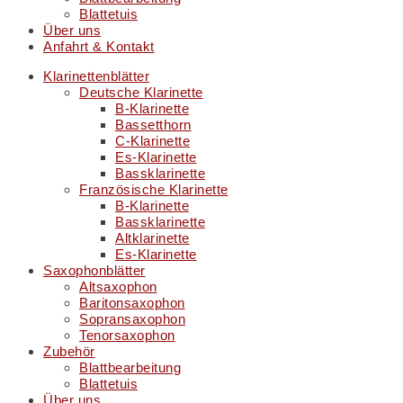
Blattetuis
Über uns
Anfahrt & Kontakt
Klarinettenblätter
Deutsche Klarinette
B-Klarinette
Bassetthorn
C-Klarinette
Es-Klarinette
Bassklarinette
Französische Klarinette
B-Klarinette
Bassklarinette
Altklarinette
Es-Klarinette
Saxophonblätter
Altsaxophon
Baritonsaxophon
Sopransaxophon
Tenorsaxophon
Zubehör
Blattbearbeitung
Blattetuis
Über uns