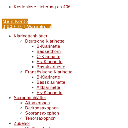
Kostenlose Lieferung ab 40€
Mein Konto
0,00
€
0
Warenkorb
Klarinettenblätter
Deutsche Klarinette
B-Klarinette
Bassetthorn
C-Klarinette
Es-Klarinette
Bassklarinette
Französische Klarinette
B-Klarinette
Bassklarinette
Altklarinette
Es-Klarinette
Saxophonblätter
Altsaxophon
Baritonsaxophon
Sopransaxophon
Tenorsaxophon
Zubehör