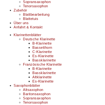
Sopransaxophon
Tenorsaxophon
Zubehör
Blattbearbeitung
Blattetuis
Über uns
Anfahrt & Kontakt
Klarinettenblätter
Deutsche Klarinette
B-Klarinette
Bassetthorn
C-Klarinette
Es-Klarinette
Bassklarinette
Französische Klarinette
B-Klarinette
Bassklarinette
Altklarinette
Es-Klarinette
Saxophonblätter
Altsaxophon
Baritonsaxophon
Sopransaxophon
Tenorsaxophon