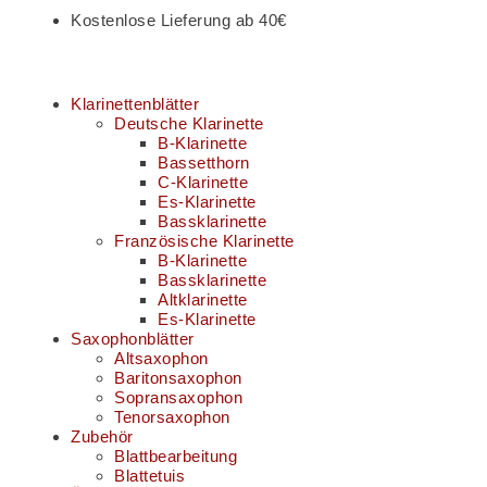
Kostenlose Lieferung ab 40€
Klarinettenblätter
Deutsche Klarinette
B-Klarinette
Bassetthorn
C-Klarinette
Es-Klarinette
Bassklarinette
Französische Klarinette
B-Klarinette
Bassklarinette
Altklarinette
Es-Klarinette
Saxophonblätter
Altsaxophon
Baritonsaxophon
Sopransaxophon
Tenorsaxophon
Zubehör
Blattbearbeitung
Blattetuis