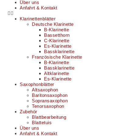
Über uns
Anfahrt & Kontakt
Klarinettenblätter
Deutsche Klarinette
B-Klarinette
Bassetthorn
C-Klarinette
Es-Klarinette
Bassklarinette
Französische Klarinette
B-Klarinette
Bassklarinette
Altklarinette
Es-Klarinette
Saxophonblätter
Altsaxophon
Baritonsaxophon
Sopransaxophon
Tenorsaxophon
Zubehör
Blattbearbeitung
Blattetuis
Über uns
Anfahrt & Kontakt